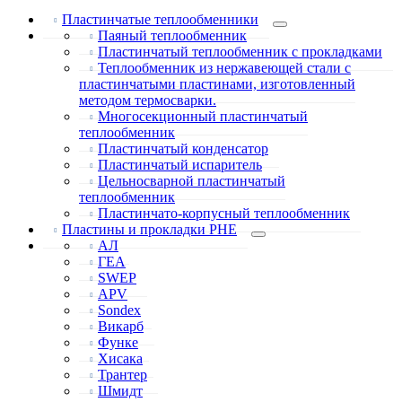
Пластинчатые теплообменники
Паяный теплообменник
Пластинчатый теплообменник с прокладками
Теплообменник из нержавеющей стали с
пластинчатыми пластинами, изготовленный
методом термосварки.
Многосекционный пластинчатый
теплообменник
Пластинчатый конденсатор
Пластинчатый испаритель
Цельносварной пластинчатый
теплообменник
Пластинчато-корпусный теплообменник
Пластины и прокладки PHE
АЛ
ГЕА
SWEP
APV
Sondex
Викарб
Функе
Хисака
Трантер
Шмидт