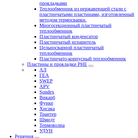
прокладками
Теплообменник из нержавеющей стали с
пластинчатыми пластинами, изготовленный
методом термосварки.
Многосекционный пластинчатый
теплообменник
Пластинчатый конденсатор
Пластинчатый испаритель
Цельносварной пластинчатый
теплообменник
Пластинчато-корпусный теплообменник
Пластины и прокладки PHE
АЛ
ГЕА
SWEP
APV
Sondex
Викарб
Функе
Хисака
Трантер
Шмидт
Термоволна
УДУН
Решения