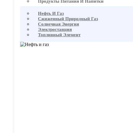
Продукты Питания И Напитки
Нефть И Газ
Сжиженный Природный Газ
Солнечная Энергия
Электростанция
Топливный Элемент