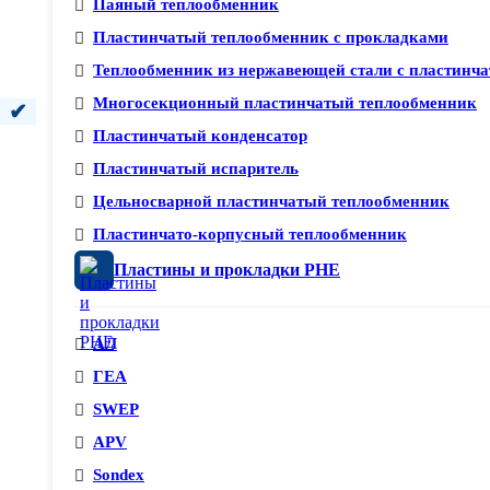
Паяный теплообменник
Пластинчатый теплообменник с прокладками
Теплообменник из нержавеющей стали с пластинча
Многосекционный пластинчатый теплообменник
Пластинчатый конденсатор
Пластинчатый испаритель
Цельносварной пластинчатый теплообменник
Пластинчато-корпусный теплообменник
Пластины и прокладки PHE
АЛ
ГЕА
SWEP
APV
Sondex