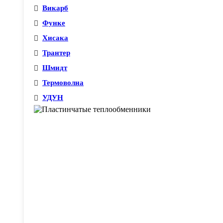
Викарб
Функе
Хисака
Трантер
Шмидт
Термоволна
УДУН