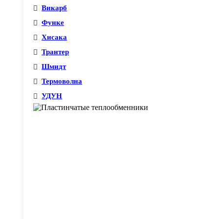
Викарб
Функе
Хисака
Трантер
Шмидт
Термоволна
УДУН