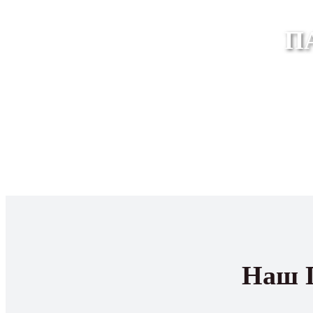
П
Наш 