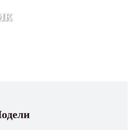
ИК
одели