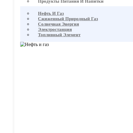
Продукты Питания И Напитки
Нефть И Газ
Сжиженный Природный Газ
Солнечная Энергия
Электростанция
Топливный Элемент