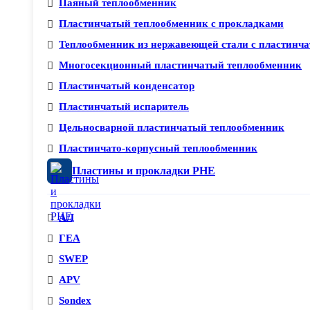
Паяный теплообменник
Пластинчатый теплообменник с прокладками
Теплообменник из нержавеющей стали с пластинча
Многосекционный пластинчатый теплообменник
Пластинчатый конденсатор
Пластинчатый испаритель
Цельносварной пластинчатый теплообменник
Пластинчато-корпусный теплообменник
Пластины и прокладки PHE
АЛ
ГЕА
SWEP
APV
Sondex