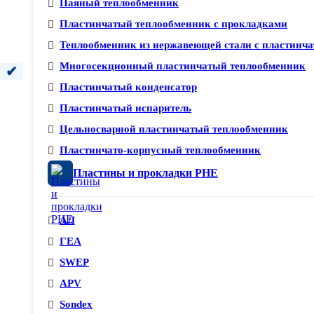
Паяный теплообменник
Пластинчатый теплообменник с прокладками
Теплообменник из нержавеющей стали с пластинча
Многосекционный пластинчатый теплообменник
Пластинчатый конденсатор
Пластинчатый испаритель
Цельносварной пластинчатый теплообменник
Пластинчато-корпусный теплообменник
Пластины и прокладки PHE
АЛ
ГЕА
SWEP
APV
Sondex