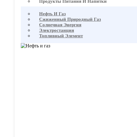
Продукты Питания И Напитки
Нефть И Газ
Сжиженный Природный Газ
Солнечная Энергия
Электростанция
Топливный Элемент