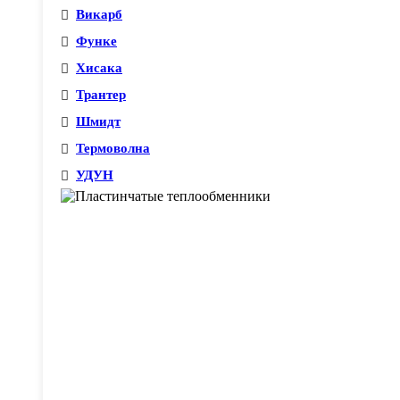
Викарб
Функе
Хисака
Трантер
Шмидт
Термоволна
УДУН