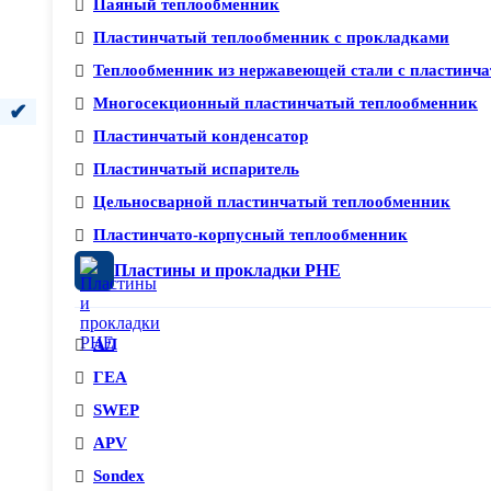
Паяный теплообменник
Пластинчатый теплообменник с прокладками
Теплообменник из нержавеющей стали с пластинча
Многосекционный пластинчатый теплообменник
Пластинчатый конденсатор
Пластинчатый испаритель
Цельносварной пластинчатый теплообменник
Пластинчато-корпусный теплообменник
Пластины и прокладки PHE
АЛ
ГЕА
SWEP
APV
Sondex