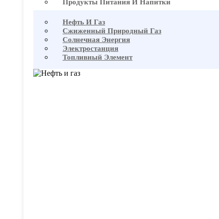
Продукты Питания И Напитки
Нефть И Газ
Сжиженный Природный Газ
Солнечная Энергия
Электростанция
Топливный Элемент