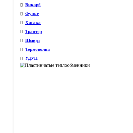
Викарб
Функе
Хисака
Трантер
Шмидт
Термоволна
УДУН