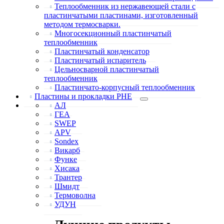
Теплообменник из нержавеющей стали с
пластинчатыми пластинами, изготовленный
методом термосварки.
Многосекционный пластинчатый
теплообменник
Пластинчатый конденсатор
Пластинчатый испаритель
Цельносварной пластинчатый
теплообменник
Пластинчато-корпусный теплообменник
Пластины и прокладки PHE
АЛ
ГЕА
SWEP
APV
Sondex
Викарб
Функе
Хисака
Трантер
Шмидт
Термоволна
УДУН