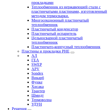
прокладками
Теплообменник из нержавеющей стали с
пластинчатыми пластинами, изготовленный
методом термосварки.
Многосекционный пластинчатый
теплообменник
Пластинчатый конденсатор
Пластинчатый испаритель
Цельносварной пластинчатый
теплообменник
Пластинчато-корпусный теплообменник
Пластины и прокладки PHE
АЛ
ГЕА
SWEP
APV
Sondex
Викарб
Функе
Хисака
Трантер
Шмидт
Термоволна
УДУН
Решения