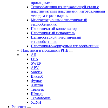
прокладками
Теплообменник из нержавеющей стали с
пластинчатыми пластинами, изготовленный
методом термосварки.
Многосекционный пластинчатый
теплообменник
Пластинчатый конденсатор
Пластинчатый испаритель
Цельносварной пластинчатый
теплообменник
Пластинчато-корпусный теплообменник
Пластины и прокладки PHE
АЛ
ГЕА
SWEP
APV
Sondex
Викарб
Функе
Хисака
Трантер
Шмидт
Термоволна
УДУН
Решения