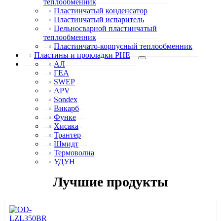
теплообменник
Пластинчатый конденсатор
Пластинчатый испаритель
Цельносварной пластинчатый
теплообменник
Пластинчато-корпусный теплообменник
Пластины и прокладки PHE
АЛ
ГЕА
SWEP
APV
Sondex
Викарб
Функе
Хисака
Трантер
Шмидт
Термоволна
УДУН
Лучшие продукты