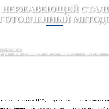
 НЕРЖАВЕЮЩЕЙ СТАЛ
ЗГОТОВЛЕННЫЙ МЕТОДО
лообменники
 нержавеющей стали с пластинчатыми пластинами, изготовленн
готовленный из стали Q235, с внутренним теплообменником из 
ного компонента, так и в виде системы с несколькими теплообм