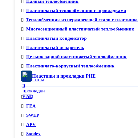
Паяный теплообменник
Пластинчатый теплообменник с прокладками
Теплообменник из нержавеющей стали с пластинча
Многосекционный пластинчатый теплообменник
Пластинчатый конденсатор
Пластинчатый испаритель
Цельносварной пластинчатый теплообменник
Пластинчато-корпусный теплообменник
Пластины и прокладки PHE
АЛ
ГЕА
SWEP
APV
Sondex