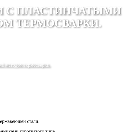
И С ПЛАСТИНЧАТЫМИ
М ТЕРМОСВАРКИ.
ый методом термосварки.
нержавеющей стали.
енниками коробчатого типа.