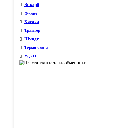
Викарб
Функе
Хисака
Трантер
Шмидт
Термоволна
УДУН