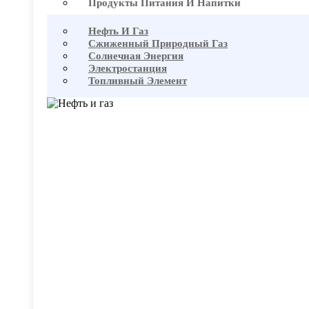
Продукты Питания И Напитки
Нефть И Газ
Сжиженный Природный Газ
Солнечная Энергия
Электростанция
Топливный Элемент