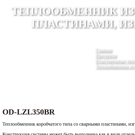
ТЕПЛООБМЕННИК ИЗ
ПЛАСТИНАМИ, И
Главная
Продукты
Пластинчатые теп
Теплообменник из
OD-LZL350BR
Теплообменник коробчатого типа со сварными пластинами, из
Конструкция системы может быть выполнена как в виде отдель