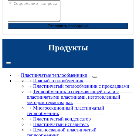
Отправить сообщение
Продукты
Пластинчатые теплообменники
Паяный теплообменник
Пластинчатый теплообменник с прокладками
Теплообменник из нержавеющей стали с
пластинчатыми пластинами, изготовленный
методом термосварки.
Многосекционный пластинчатый
теплообменник
Пластинчатый конденсатор
Пластинчатый испаритель
Цельносварной пластинчатый
теплообменник