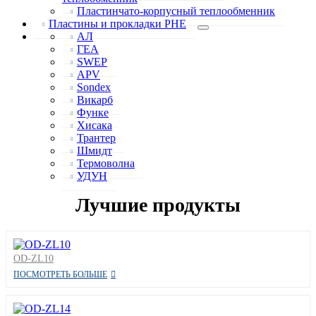
Пластинчато-корпусный теплообменник
Пластины и прокладки PHE
АЛ
ГЕА
SWEP
APV
Sondex
Викарб
Функе
Хисака
Трантер
Шмидт
Термоволна
УДУН
Лучшие продукты
OD-ZL10
ПОСМОТРЕТЬ БОЛЬШЕ