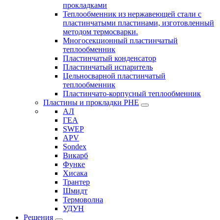
прокладками
Теплообменник из нержавеющей стали с
пластинчатыми пластинами, изготовленный
методом термосварки.
Многосекционный пластинчатый
теплообменник
Пластинчатый конденсатор
Пластинчатый испаритель
Цельносварной пластинчатый
теплообменник
Пластинчато-корпусный теплообменник
Пластины и прокладки PHE
АЛ
ГЕА
SWEP
APV
Sondex
Викарб
Функе
Хисака
Трантер
Шмидт
Термоволна
УДУН
Решения