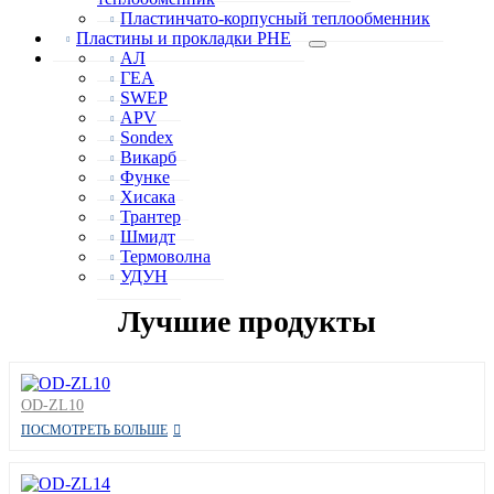
Пластинчато-корпусный теплообменник
Пластины и прокладки PHE
АЛ
ГЕА
SWEP
APV
Sondex
Викарб
Функе
Хисака
Трантер
Шмидт
Термоволна
УДУН
Лучшие продукты
OD-ZL10
ПОСМОТРЕТЬ БОЛЬШЕ