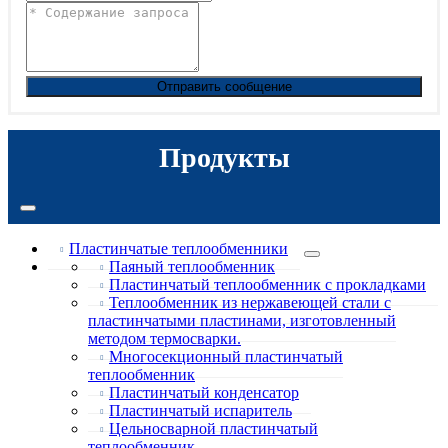
Отправить сообщение
Продукты
Пластинчатые теплообменники
Паяный теплообменник
Пластинчатый теплообменник с прокладками
Теплообменник из нержавеющей стали с
пластинчатыми пластинами, изготовленный
методом термосварки.
Многосекционный пластинчатый
теплообменник
Пластинчатый конденсатор
Пластинчатый испаритель
Цельносварной пластинчатый
теплообменник