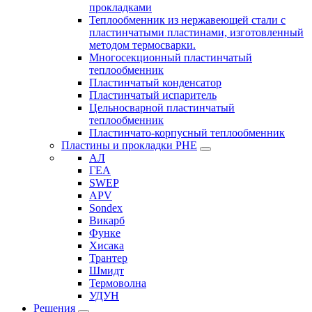
прокладками
Теплообменник из нержавеющей стали с
пластинчатыми пластинами, изготовленный
методом термосварки.
Многосекционный пластинчатый
теплообменник
Пластинчатый конденсатор
Пластинчатый испаритель
Цельносварной пластинчатый
теплообменник
Пластинчато-корпусный теплообменник
Пластины и прокладки PHE
АЛ
ГЕА
SWEP
APV
Sondex
Викарб
Функе
Хисака
Трантер
Шмидт
Термоволна
УДУН
Решения