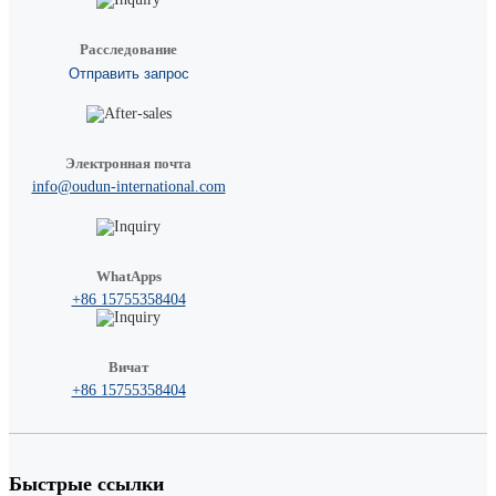
Расследование
Отправить запрос
Электронная почта
info@oudun-international.com
WhatApps
+86 15755358404
Вичат
+86 15755358404
Быстрые ссылки