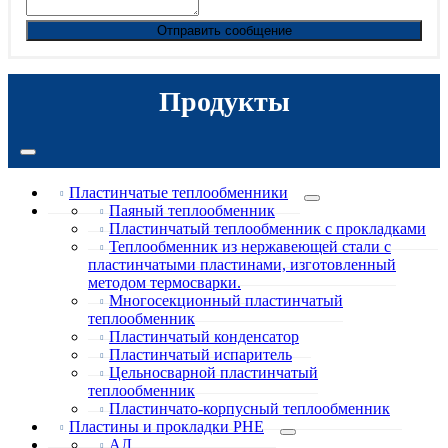
Отправить сообщение
Продукты
Пластинчатые теплообменники
Паяный теплообменник
Пластинчатый теплообменник с прокладками
Теплообменник из нержавеющей стали с
пластинчатыми пластинами, изготовленный
методом термосварки.
Многосекционный пластинчатый
теплообменник
Пластинчатый конденсатор
Пластинчатый испаритель
Цельносварной пластинчатый
теплообменник
Пластинчато-корпусный теплообменник
Пластины и прокладки PHE
АЛ