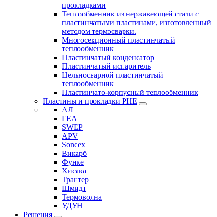
прокладками
Теплообменник из нержавеющей стали с
пластинчатыми пластинами, изготовленный
методом термосварки.
Многосекционный пластинчатый
теплообменник
Пластинчатый конденсатор
Пластинчатый испаритель
Цельносварной пластинчатый
теплообменник
Пластинчато-корпусный теплообменник
Пластины и прокладки PHE
АЛ
ГЕА
SWEP
APV
Sondex
Викарб
Функе
Хисака
Трантер
Шмидт
Термоволна
УДУН
Решения