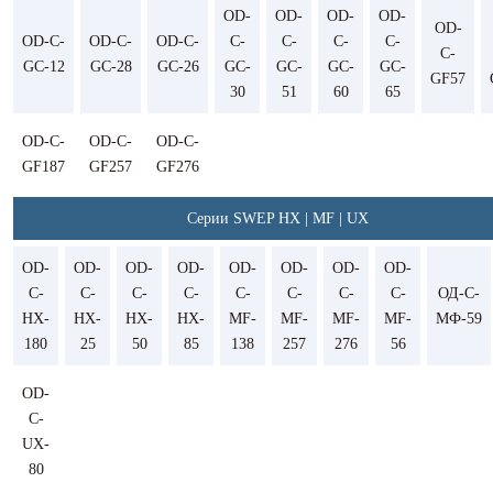
OD-
OD-
OD-
OD-
OD-
OD-C-
OD-C-
OD-C-
C-
C-
C-
C-
C-
GC-12
GC-28
GC-26
GC-
GC-
GC-
GC-
GF57
30
51
60
65
OD-C-
OD-C-
OD-C-
GF187
GF257
GF276
Серии SWEP HX | MF | UX
OD-
OD-
OD-
OD-
OD-
OD-
OD-
OD-
C-
C-
C-
C-
C-
C-
C-
C-
ОД-С-
HX-
HX-
HX-
HX-
MF-
MF-
MF-
MF-
МФ-59
180
25
50
85
138
257
276
56
OD-
C-
UX-
80