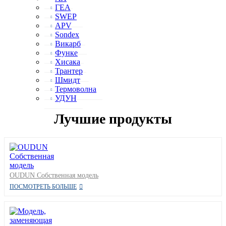
ГЕА
SWEP
APV
Sondex
Викарб
Функе
Хисака
Трантер
Шмидт
Термоволна
УДУН
Лучшие продукты
OUDUN Собственная модель
ПОСМОТРЕТЬ БОЛЬШЕ