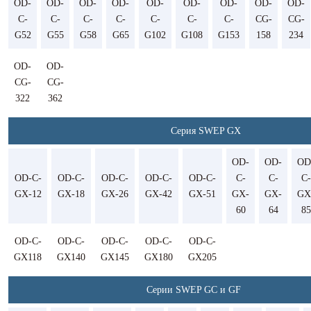
OD-
OD-
OD-
OD-
OD-
OD-
OD-
OD-
OD-
C-
C-
C-
C-
C-
C-
C-
CG-
CG-
G52
G55
G58
G65
G102
G108
G153
158
234
OD-
OD-
CG-
CG-
322
362
Серия SWEP GX
OD-
OD-
OD
OD-C-
OD-C-
OD-C-
OD-C-
OD-C-
C-
C-
C-
GX-12
GX-18
GX-26
GX-42
GX-51
GX-
GX-
GX
60
64
85
OD-C-
OD-C-
OD-C-
OD-C-
OD-C-
GX118
GX140
GX145
GX180
GX205
Серии SWEP GC и GF