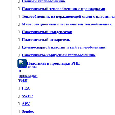
Паяный теплообменник
Пластинчатый теплообменник с прокладками
Теплообменник из нержавеющей стали с пластинча
Многосекционный пластинчатый теплообменник
Пластинчатый конденсатор
Пластинчатый испаритель
Цельносварной пластинчатый теплообменник
Пластинчато-корпусный теплообменник
Пластины и прокладки PHE
АЛ
ГЕА
SWEP
APV
Sondex