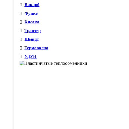
Викарб
Функе
Хисака
Трантер
Шмидт
Термоволна
УДУН