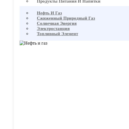
Продукты Питания И Напитки
Нефть И Газ
Сжиженный Природный Газ
Солнечная Энергия
Электростанция
Топливный Элемент