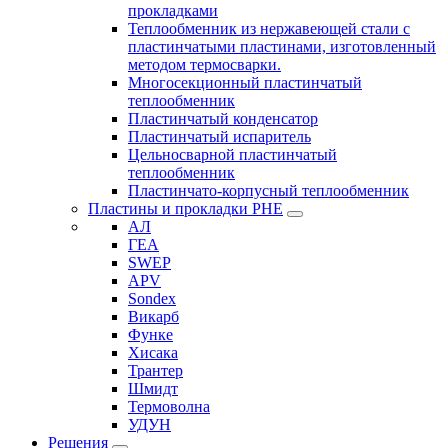
прокладками
Теплообменник из нержавеющей стали с
пластинчатыми пластинами, изготовленный
методом термосварки.
Многосекционный пластинчатый
теплообменник
Пластинчатый конденсатор
Пластинчатый испаритель
Цельносварной пластинчатый
теплообменник
Пластинчато-корпусный теплообменник
Пластины и прокладки PHE
АЛ
ГЕА
SWEP
APV
Sondex
Викарб
Функе
Хисака
Трантер
Шмидт
Термоволна
УДУН
Решения