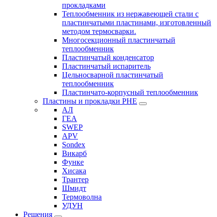
прокладками
Теплообменник из нержавеющей стали с
пластинчатыми пластинами, изготовленный
методом термосварки.
Многосекционный пластинчатый
теплообменник
Пластинчатый конденсатор
Пластинчатый испаритель
Цельносварной пластинчатый
теплообменник
Пластинчато-корпусный теплообменник
Пластины и прокладки PHE
АЛ
ГЕА
SWEP
APV
Sondex
Викарб
Функе
Хисака
Трантер
Шмидт
Термоволна
УДУН
Решения