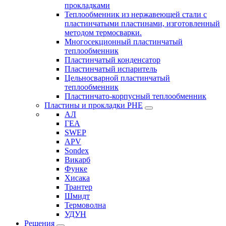
прокладками
Теплообменник из нержавеющей стали с
пластинчатыми пластинами, изготовленный
методом термосварки.
Многосекционный пластинчатый
теплообменник
Пластинчатый конденсатор
Пластинчатый испаритель
Цельносварной пластинчатый
теплообменник
Пластинчато-корпусный теплообменник
Пластины и прокладки PHE
АЛ
ГЕА
SWEP
APV
Sondex
Викарб
Функе
Хисака
Трантер
Шмидт
Термоволна
УДУН
Решения