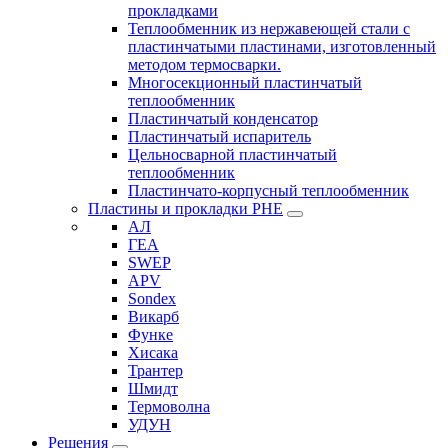
прокладками
Теплообменник из нержавеющей стали с
пластинчатыми пластинами, изготовленный
методом термосварки.
Многосекционный пластинчатый
теплообменник
Пластинчатый конденсатор
Пластинчатый испаритель
Цельносварной пластинчатый
теплообменник
Пластинчато-корпусный теплообменник
Пластины и прокладки PHE
АЛ
ГЕА
SWEP
APV
Sondex
Викарб
Функе
Хисака
Трантер
Шмидт
Термоволна
УДУН
Решения